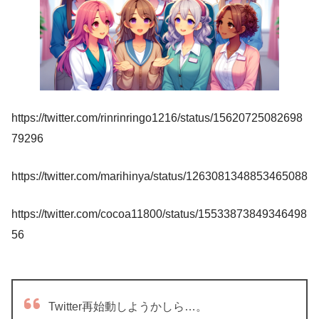
https://twitter.com/rinrinringo1216/status/15620725082698
79296
https://twitter.com/marihinya/status/1263081348853465088
https://twitter.com/cocoa11800/status/15533873849346498
56
Twitter再始動しようかしら…。